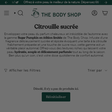
Passer
sonnels ! 🌿
Plongez dans un paradis ensoleillé avec The Juicy Era, une collection vibrante co
Offrez à votre peau le meilleur de la nature. Dépensez 65 $ et bénéfi
au
contenu
de
Recherche
Compte
la
page
Citrouille sucrée
Enveloppez votre peau du parfum chaleureux et irrésistible de l'automne avec
Sugar Pumpkin en édition limitée
la gamme
de The Body Shop. Infusée d'une
fragrance délicieusement sucrée et épicée évoquant une tarte à la citrouille
fraîchement préparée et une touche de sucre roux, cette gamme est un
véritable plaisir automnal. Offrez-vous des textures riches qui laissent votre
hydratée, souple et délicatement parfumée
peau
tout au long de la saison.
Bien plus qu'un soin, c'est votre dose quotidienne de confort automnal.
Trier
Afficher les Filtres
Trier par
par
Désolé, il n'y a pas de produits ici.
Réinitialiser