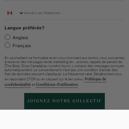
Phone Number
Langue préférée?
Anglais
Français
En soumettant ce formulaire et en vous inscrivant aux textos, vous consentez
à recevoir des messages texte marketing (ex. : promos, rappels de panier) de
[The Body Shop Canada] au numéro fourni, y compris des messages envoyés
automatiquement. Le consentement n’est pas une condition d’achat. Des
frais de données peuvent s’appliquer. La fréquence varie. Désabonnez-vous
Politique de
en répondant STOP ou en cliquant sur le lien prévu.
confidentialité
Conditions d'utilisation
et
.
JOIGNEZ NOTRE COLLECTIF
Aide et support