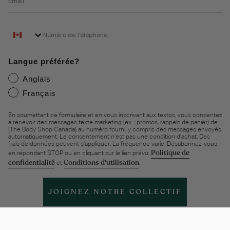
Phone Number
Langue préférée?
Anglais
Français
En soumettant ce formulaire et en vous inscrivant aux textos, vous consentez
à recevoir des messages texte marketing (ex. : promos, rappels de panier) de
[The Body Shop Canada] au numéro fourni, y compris des messages envoyés
automatiquement. Le consentement n’est pas une condition d’achat. Des
frais de données peuvent s’appliquer. La fréquence varie. Désabonnez-vous
Politique de
en répondant STOP ou en cliquant sur le lien prévu.
confidentialité
Conditions d'utilisation
et
.
JOIGNEZ NOTRE COLLECTIF