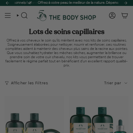
Passer
ée.
s personnels ! 🌿
Plongez dans un paradis ensoleillé avec The Juicy Era, une collection vibran
Offrez à votre peau le meilleur de la nature. Dépensez 65 $ et bé
au
contenu
de
Recherche
Compte
la
page
Lots de soins capillaires
Offrez à vos cheveux le soin qu'ils méritent avec nos kits de soins capillaires.
Soigneusement élaborées pour nettoyer, nourrir et renforcer, ces routines
complètes aident à maintenir des cheveux plus sains de la racine aux pointes.
Que vous souhaitiez hydrater les mèches sèches, augmenter la brillance ou
prendre soin de votre cuir chevelu, nos kits vous permettent de trouver
facilement le régime parfait tout en bénéficiant d'un excellent rapport qualité-
prix.
Trier
Afficher les Filtres
Trier par
par