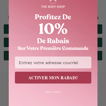
Découvrez nos produits les plus populaires
Meilleures ventes
Bain et corps
Soins de la peau
Soins capillaires
Cadeaux
Toutes les gammes
Email
ACTIVER MON RABAIS!
Non merci