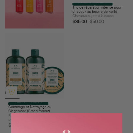
Online Exclusive
Bundle
Trio de réparation intense pour
cheveux au beurre de karité
Cheveux sujets à la casse
$35.00
$50.00
Online Exclusive
Bundle
Gommage et Nettoyage au
Gingembre (Grand format)
Apaise votre cuir chevelu en
profondeur
$63.00