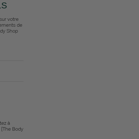
LS
sur votre
cements de
Body Shop
tez à
e [The Body