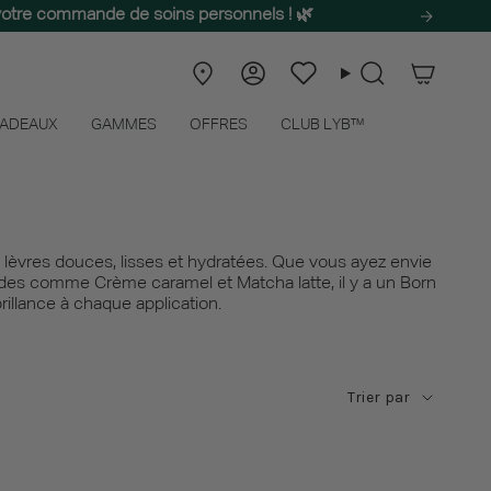
te votre commande de soins personnels ! 🌿
er l'essence de l'été à son apogée.
Localisateur
Compte
Liste
Recherche
de
de
magasins
souhaits
ADEAUX
GAMMES
OFFRES
CLUB LYB™
lèvres douces, lisses et hydratées. Que vous ayez envie
ndes comme Crème caramel et Matcha latte, il y a un Born
illance à chaque application.
Trier
Trier par
par