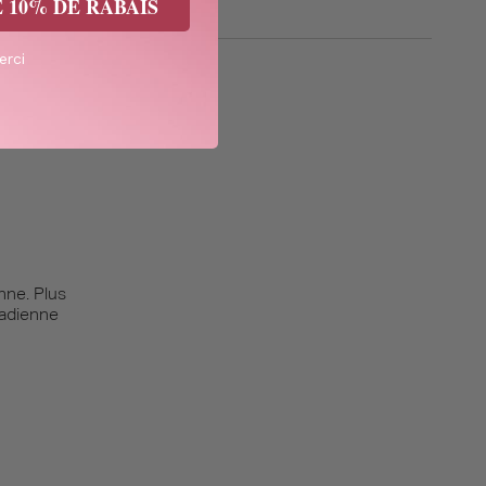
10% DE RABAIS
rci
nne. Plus
nadienne