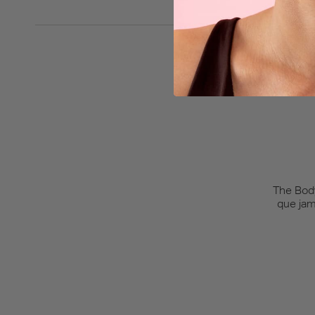
The Body
que jam