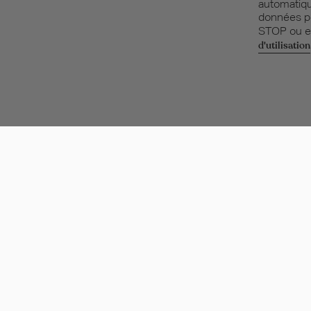
automatiqu
données pe
STOP ou en
d'utilisation
Aide et support
À PR
Contactez-nous
Nos boutiq
Aide & FAQs
Consulter l
Suivre ma commande
Programme 
Club
Retourner ma commande
Cadeaux d'
Carrières 