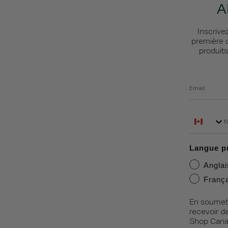
A
Inscrive
première 
produits
Email
Phone N
Langue p
Anglai
Franç
En soumett
recevoir d
Shop Cana