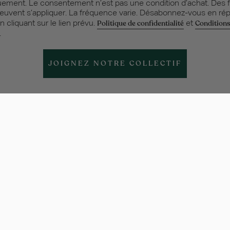
ement. Le consentement n’est pas une condition d’achat. Des f
uvent s’appliquer. La fréquence varie. Désabonnez-vous en ré
Politique de confidentialité
Condition
 cliquant sur le lien prévu.
et
.
JOIGNEZ NOTRE COLLECTIF
OPOS
Légal
ues
Conditions d'utilisation
e solde de la carte cadeau
Politique de confidentialité
de fidélité Love Your Body™
Politique d'accessibilité
Conditions générales du Love
entreprise
Body™ Club
chez The Body Shop
Conditions Générales de Ven