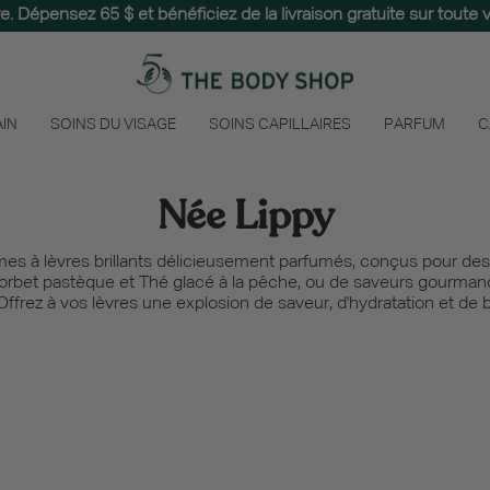
ure. Dépensez 65 $ et bénéficiez de la livraison gratuite sur tou
 avec The Juicy Era, une collection vibrante conçue pour captur
AIN
SOINS DU VISAGE
SOINS CAPILLAIRES
PARFUM
C
Née Lippy
s à lèvres brillants délicieusement parfumés, conçus pour des 
Sorbet pastèque et Thé glacé à la pêche, ou de saveurs gourma
frez à vos lèvres une explosion de saveur, d'hydratation et de br