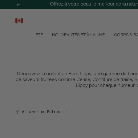
Passer
Offrez à votre peau le meilleur de la nat
Plongez dans un paradis ensoleillé
au
contenu
de
la
page
ÉTÉ
NOUVEAUTÉS ET À LA UNE
CORPS & B
Découvrez la collection Born Lippy, une gamme de baume
de saveurs fruitées comme Cerise, Confiture de fraise, 
Lippy pour chaque humeur. Of
Afficher les Filtres