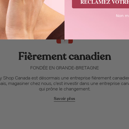
RÉCLAMEZ VOTRE 
Non me
Fièrement canadien
FONDÉE EN GRANDE-BRETAGNE
 Shop Canada est désormais une entreprise fièrement canadie
ais, magasiner chez nous, c'est investir dans une entreprise ca
qui prône le changement.
Savoir plus