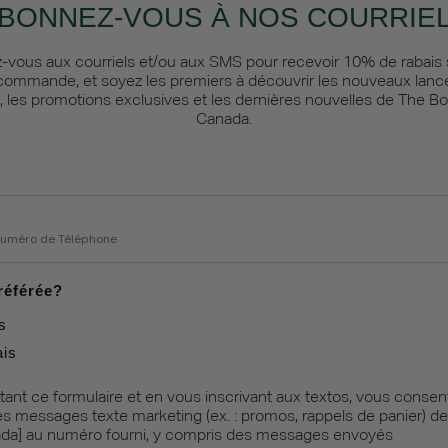
BONNEZ-VOUS À NOS COURRIE
z-vous aux courriels et/ou aux SMS pour recevoir 10% de rabais 
commande, et soyez les premiers à découvrir les nouveaux lan
, les promotions exclusives et les dernières nouvelles de The 
Canada.
umber
référée?
s
ais
ant ce formulaire et en vous inscrivant aux textos, vous consen
es messages texte marketing (ex. : promos, rappels de panier) d
da] au numéro fourni, y compris des messages envoyés