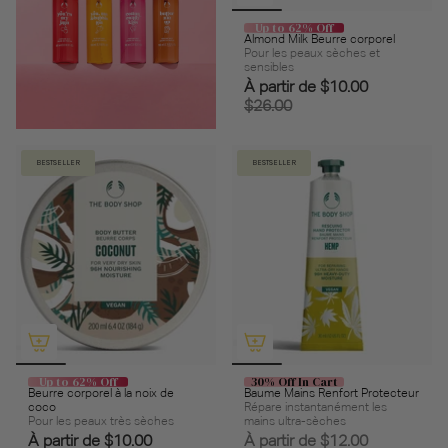
Up to 62% Off
Almond Milk Beurre corporel
Pour les peaux sèches et
sensibles
À partir de
$10.00
$26.00
BESTSELLER
BESTSELLER
Up to 62% Off
30% Off In Cart
Beurre corporel à la noix de
Baume Mains Renfort Protecteur
coco
Répare instantanément les
Pour les peaux très sèches
mains ultra-sèches
À partir de
$10.00
À partir de
$12.00