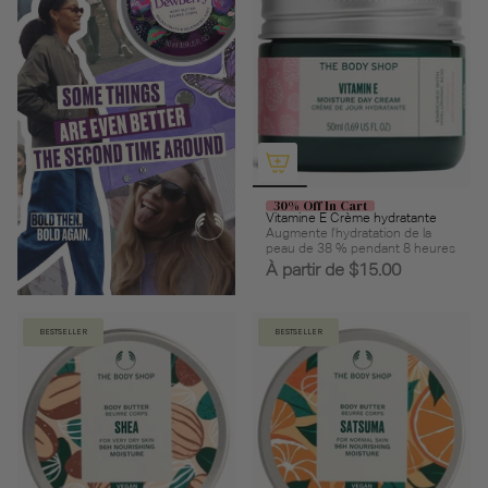
30% Off In Cart
Vitamine E Crème hydratante
Augmente l'hydratation de la
peau de 38 % pendant 8 heures
À partir de
$15.00
BESTSELLER
BESTSELLER