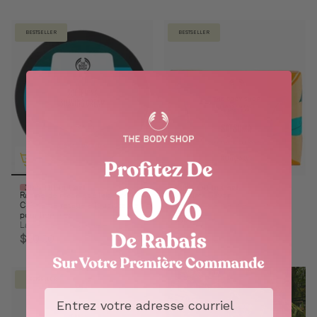
BESTSELLER
BESTSELLER
30% Off In Cart
30% Off In Cart
Racine de maca et à l'aloe vera
Satsuma Savon
Crème de rasage adoucissante
Rafraîchissant et nettoyant
pour hommes
$7.00
La peau est hydratée et lisse
$20.00
BESTSELLER
Email