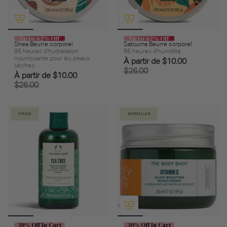
Up to 62% Off
Up to 62% Off
Shea Beurre corporel
Satsuma Beurre corporel
96 heures d'hydratation
96 heures d'humidité
nourrissante pour les peaux
À partir de
$10.00
sèches
$26.00
À partir de
$10.00
$26.00
ÉPUISÉ
BESTSELLER
30% Off In Cart
30% Off In Cart