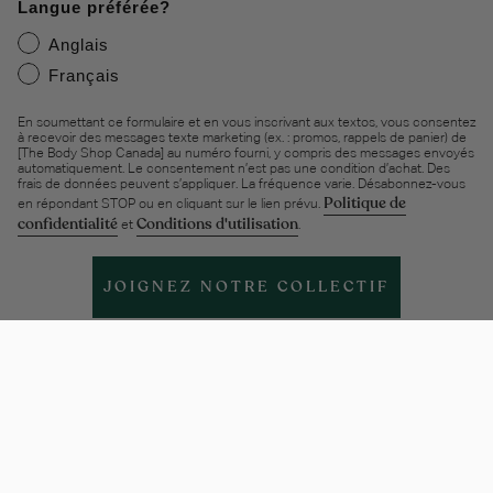
Langue préférée?
Anglais
Français
En soumettant ce formulaire et en vous inscrivant aux textos, vous consentez
à recevoir des messages texte marketing (ex. : promos, rappels de panier) de
[The Body Shop Canada] au numéro fourni, y compris des messages envoyés
automatiquement. Le consentement n’est pas une condition d’achat. Des
frais de données peuvent s’appliquer. La fréquence varie. Désabonnez-vous
Politique de
en répondant STOP ou en cliquant sur le lien prévu.
confidentialité
Conditions d'utilisation
et
.
JOIGNEZ NOTRE COLLECTIF
Aide et support
À PROPOS