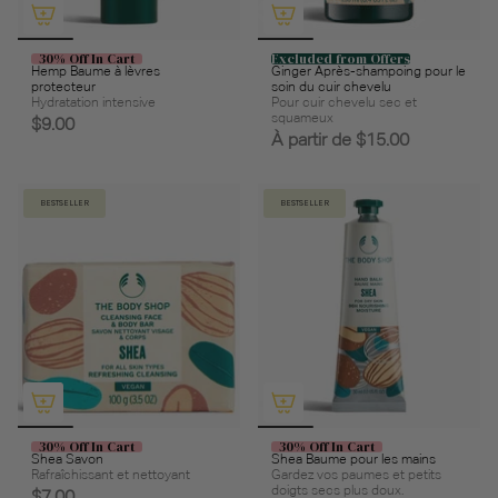
30% Off In Cart
Excluded from Offers
Hemp Baume à lèvres
Ginger Après-shampoing pour le
protecteur
soin du cuir chevelu
Hydratation intensive
Pour cuir chevelu sec et
squameux
$9.00
À partir de
$15.00
BESTSELLER
BESTSELLER
30% Off In Cart
30% Off In Cart
Shea Savon
Shea Baume pour les mains
Rafraîchissant et nettoyant
Gardez vos paumes et petits
doigts secs plus doux.
$7.00