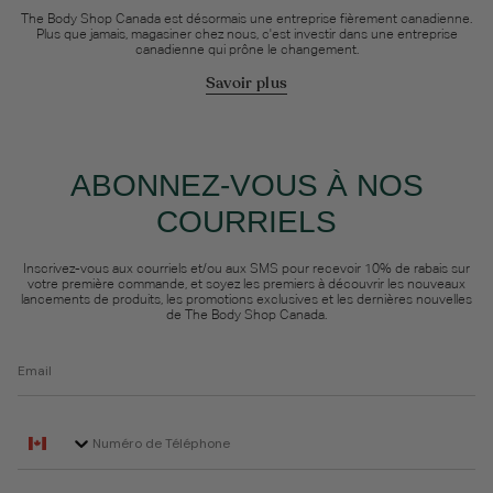
The Body Shop Canada est désormais une entreprise fièrement canadienne.
Plus que jamais, magasiner chez nous, c'est investir dans une entreprise
canadienne qui prône le changement.
Savoir plus
ABONNEZ-VOUS À NOS
COURRIELS
Inscrivez-vous aux courriels et/ou aux SMS pour recevoir 10% de rabais sur
votre première commande, et soyez les premiers à découvrir les nouveaux
lancements de produits, les promotions exclusives et les dernières nouvelles
de The Body Shop Canada.
Email
Phone Number