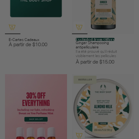
Excluded from Offers
E-Cartes Cadeaux
Ginger Shampooing
À partir de
$10.00
antipelliculaire
Il a été prouvé qu'il réduit
visiblement les pellicules
À partir de
$15.00
BESTSELLER