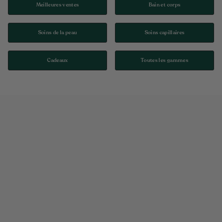
Meilleures ventes
Bain et corps
Soins de la peau
Soins capillaires
Cadeaux
Toutes les gammes