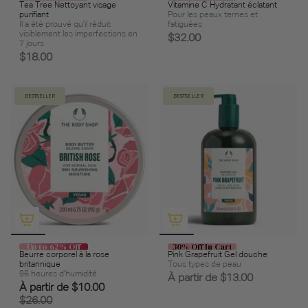
Tea Tree Nettoyant visage
Vitamine C Hydratant éclatant
purifiant
Pour les peaux ternes et
Il a été prouvé qu'il réduit
fatiguées
visiblement les imperfections en
$32.00
7 jours
$18.00
BESTSELLER
BESTSELLER
Up to 62% Off
30% Off In Cart
Beurre corporel à la rose
Pink Grapefruit Gel douche
britannique
Tous types de peau
96 heures d'humidité
À partir de
$13.00
À partir de
$10.00
$26.00