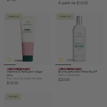
À partir de
$10.00
BESTSELLER
BESTSELLER
30% Off In Cart
30% Off In Cart
Vitamine E Nettoyant visage
Brume parfumée White Musk®
doux
Parfum floral frais
Pour tous les types de peau
$20.00
$19.00
VALUE $43