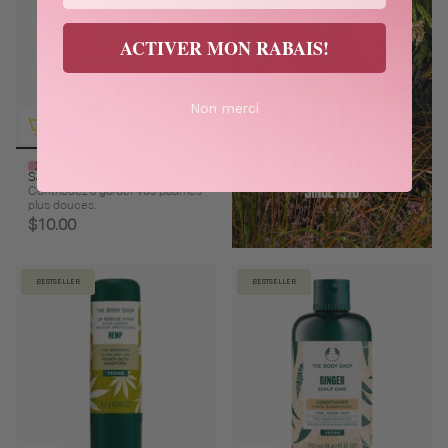
ACTIVER MON RABAIS!
Non merci
30% Off In Cart
Satsuma Crème pour les mains
Contribuez à garder vos paumes
plus douces.
$10.00
BESTSELLER
BESTSELLER