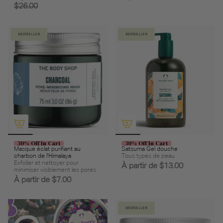
$26.00
BESTSELLER
BESTSELLER
30% Off In Cart
30% Off In Cart
Masque éclat purifiant au
Satsuma Gel douche
charbon de l'Himalaya
Tous types de peau
Exfolier et nettoyer pour
À partir de
$13.00
minimiser visiblement les pores
À partir de
$7.00
BESTSELLER