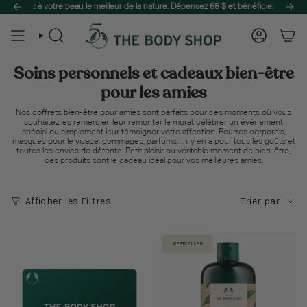
Passer
adis ensoleillé avec The Juicy Era, une collection vibrante conçue pour capturer l'
 à votre peau le meilleur de la nature. Dépensez 65 $ et bénéficiez de la livraison g
au
contenu
de
Recherche
Compte
la
page
Soins personnels et cadeaux bien-être
pour les amies
Nos coffrets bien-être pour amies sont parfaits pour ces moments où vous
souhaitez les remercier, leur remonter le moral, célébrer un événement
spécial ou simplement leur témoigner votre affection. Beurres corporels,
masques pour le visage, gommages, parfums… il y en a pour tous les goûts et
toutes les envies de détente. Petit plaisir ou véritable moment de bien-être,
ces produits sont le cadeau idéal pour vos meilleures amies.
Trier
Afficher les Filtres
Trier par
par
BESTSELLER