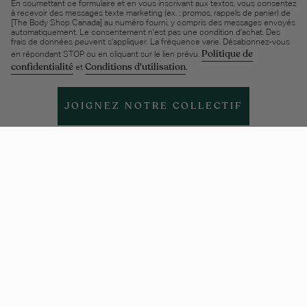
En soumettant ce formulaire et en vous inscrivant aux textos, vous consentez
à recevoir des messages texte marketing (ex. : promos, rappels de panier) de
[The Body Shop Canada] au numéro fourni, y compris des messages envoyés
automatiquement. Le consentement n’est pas une condition d’achat. Des
frais de données peuvent s’appliquer. La fréquence varie. Désabonnez-vous
Politique de
en répondant STOP ou en cliquant sur le lien prévu.
confidentialité
Conditions d'utilisation
et
.
JOIGNEZ NOTRE COLLECTIF
Aide et support
À PROPOS
Légal
Politiques