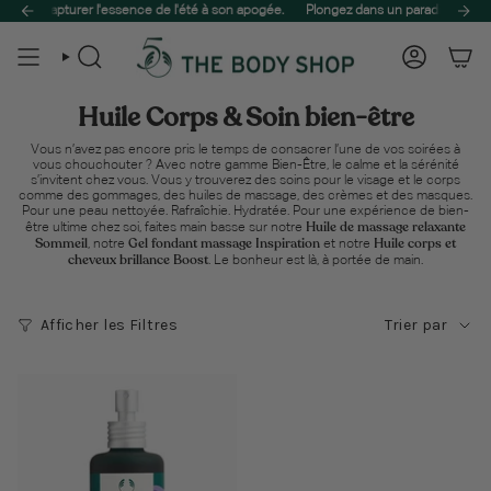
Passer
pour capturer l'essence de l'été à son apogée.
on gratuite sur toute votre commande de soins personnels ! 🌿
Plongez dans un paradis ensoleillé
Offrez à votre peau l
au
contenu
de
Recherche
Compte
la
page
Huile Corps & Soin bien-être
Vous n’avez pas encore pris le temps de consacrer l’une de vos soirées à
vous chouchouter ? Avec notre
gamme Bien-Être
, le calme et la sérénité
s’invitent chez vous. Vous y trouverez des soins pour le visage et le corps
comme des gommages, des huiles de massage, des crèmes et des masques.
Pour une peau nettoyée. Rafraîchie. Hydratée. Pour une expérience de bien-
Huile de massage relaxante
être ultime chez soi, faites main basse sur notre
Sommeil
Gel fondant massage Inspiration
Huile corps et
, notre
et notre
cheveux brillance Boost
. Le bonheur est là, à portée de main.
Trier
Afficher les Filtres
Trier par
par