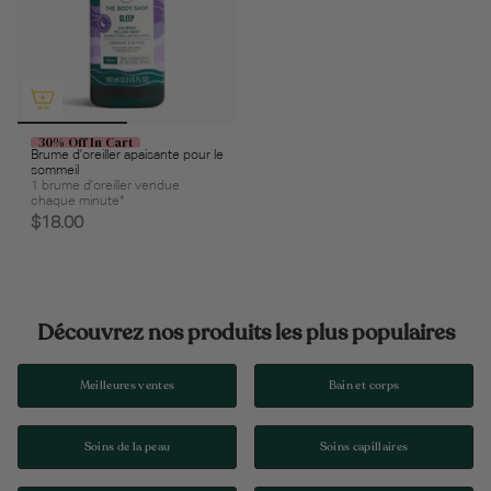
30% Off In Cart
Brume d'oreiller apaisante pour le
sommeil
1 brume d'oreiller vendue
chaque minute*
$18.00
Découvrez nos produits les plus populaires
Meilleures ventes
Bain et corps
Soins de la peau
Soins capillaires